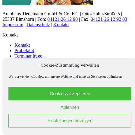
Autohaus Tiedemann GmbH & Co. KG | Otto-Hahn-Straße 5 |
25337 Elmshorn | Fon:
04121-26 12 90
| Fax:
04121-26 12 92 03
|
Impressum
|
Datenschutz
|
Kontakt
Kontakt
Kontakt
Probefahrt
Terminanfrage
Cookie-Zustimmung verwalten
Autohaus Tiedemann
Startseite
Wir verwenden Cookies, um unsere Website und unseren Service zu optimieren.
Neuwagen
Gebrauchtwagen
Über uns
Cookies akzeptieren
Das Autohaus
Karriere
Ablehnen
Zur offiziellen Skoda Webseite
SKODA-Service
VW Service
Einstellungen anzeigen
Aktuelles